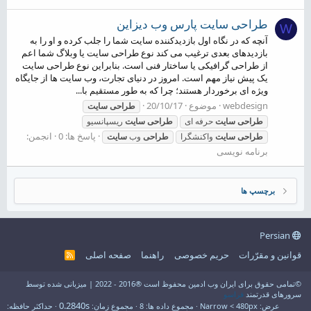
طراحی سایت پارس وب دیزاین
W
آنچه که در نگاه اول بازدیدکننده سایت شما را جلب کرده و او را به
بازدیدهای بعدی ترغیب می کند نوع طراحی سایت یا وبلاگ شما اعم
از طراحی گرافیکی یا ساختار فنی است. بنابراین نوع طراحی سایت
یک پیش نیاز مهم است. امروز در دنیای تجارت، وب سایت ها از جایگاه
ویژه ای برخوردار هستند؛ چرا که به طور مستقیم با...
webdesign
موضوع
20/10/17
طراحی
سایت
طراحی
سایت
حرفه ای
طراحی
سایت
ریسپانسیو
پاسخ ها: 0
انجمن:
طراحی
سایت
واکنشگرا
طراحی
وب
سایت
برنامه نویسی
برچسپ ها
Persian
قوانین و مقرّرات
حریم خصوصی
راهنما
صفحه اصلی
R
S
S
©تمامی حقوق برای ایران وب ادمین محفوظ است ®2016 - 2022 | میزبانی شده توسط
سرورهای قدرتمند
فراسو
0.2840s
عرض
مجموع داده ها
8
مجموع زمان
حداکثر حافظه