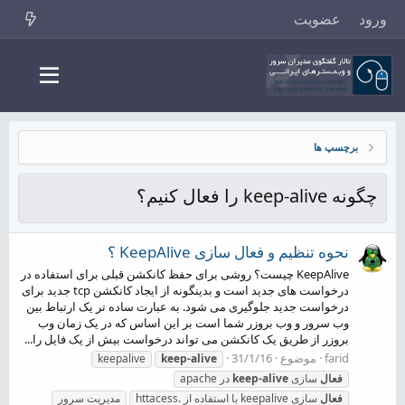
ورود
عضویت
برچسپ ها
چگونه keep-alive را فعال کنیم؟
نحوه تنظیم و فعال سازی KeepAlive ؟
KeepAlive چیست؟ روشی برای حفظ کانکشن قبلی برای استفاده در
درخواست های جدید است و بدینگونه از ایجاد کانکشن tcp جدید برای
درخواست جدید جلوگیری می شود. به عبارت ساده تر یک ارتباط بین
وب سرور و وب بروزر شما است بر این اساس که در یک زمان وب
بروزر از طریق یک کانکشن می تواند درخواست بیش از یک فایل را...
farid
موضوع
31/1/16
keepalive
keep-alive
فعال
سازی
keep-alive
در apache
فعال
سازی keepalive با استفاده از .httacess
مدیریت سرور