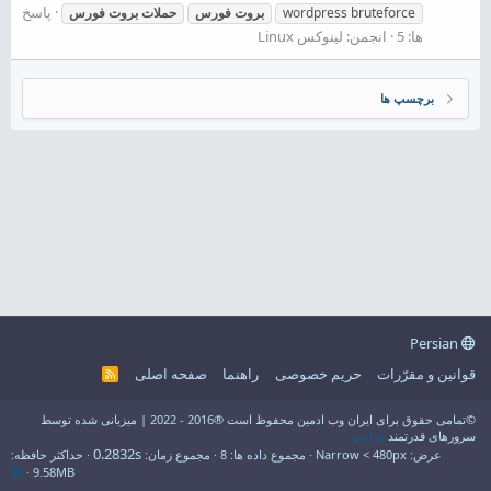
پاسخ
wordpress bruteforce
بروت
فورس
حملات
بروت
فورس
ها: 5
انجمن:
لینوکس Linux
برچسپ ها
Persian
قوانین و مقرّرات
حریم خصوصی
راهنما
صفحه اصلی
R
S
S
©تمامی حقوق برای ایران وب ادمین محفوظ است ®2016 - 2022 | میزبانی شده توسط
سرورهای قدرتمند
فراسو
0.2832s
عرض
مجموع داده ها
8
مجموع زمان
حداکثر حافظه
9.58MB