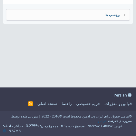
برچسپ ها
Persian
قوانین و مقرّرات
حریم خصوصی
راهنما
صفحه اصلی
R
S
S
©تمامی حقوق برای ایران وب ادمین محفوظ است ®2016 - 2022 | میزبانی شده توسط
سرورهای قدرتمند
فراسو
0.2755s
عرض
مجموع داده ها
8
مجموع زمان
حداکثر حافظه
9.57MB