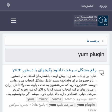
ورود
عضویت
برچسپ ها
yum plugin
رفع مشکل سرعت دانلود پکیجهای با دستور yum
شاید برای شما هم زیاد پیش اومده باشه زمان استفاده از دستور
yum خصوصا برای update سیتم عامل مشکل انتخاب میرورهایی
توسط yum رو دارید که سرعتشون به شدت پایینه معمولا داخل ایران
از میرور های ترکیه انتخاب میشه که تا به الان که من تجربه کردم
سرعت خیلی افتضاحی داره حالا خیلی خوب میشد اگر میتونستیم به...
msm
موضوع
6/6/16
yum
mirror
centos
پاسخ ها: 0
انجمن:
لینوکس
plugin
yum
سرعت دانلود
yum
Linux