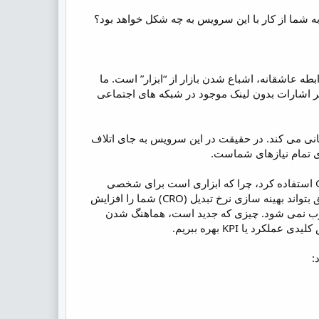
به شما از کار با این سرویس به چه شکل خواهد بود؟
بطه عاشقانه، اشباع شدن بازار از “ابزار” است. ما
 بر اشارات بدون لینک موجود در شبکه های اجتماعی
ا کمک شایانی می کند. در حقیقت در این سرویس به جای اتلاف
وی تمام نیازهای شماست.
Sean McQuaide، از اعضاء شرکت Luna Metrics در این رابطه گفته است: “باید از Google Optimize استفاده کرد، چرا که ابزاری است برای شخصی
سازی و انجام تست A/B. این ابزار، از داده موجود در Google Analytics استفاده می‌کند تا از این طریق بتواند بهینه سازی نرخ تبدیل (CRO) شما را افزایش
مری تازه محسوب نمی شود. چیزی که جدید است، هماهنگ شدن