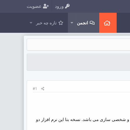
ورود
عضویت
انجمن
تازه چه خبر
#1
وگل آپتیمایز (Google Optimize) چیست؟ Google Optimize یکی از ابزارهای گوگل برای تست A/B و شخصی سازی می باشد. نسخه بتا این نرم افزار دو