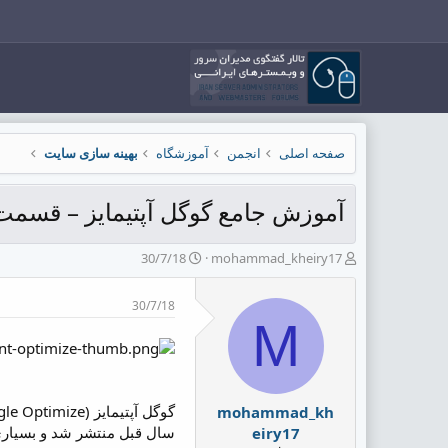
صفحه اصلی
انجمن
آموزشگاه
بهینه سازی سایت
آموزش جامع گوگل آپتیمایز – قسمت
ش
ت
30/7/18
mohammad_kheiry17
ر
ا
و
ر
30/7/18
ع
ی
M
ک
خ
ن
ش
ن
ر
د
و
ه
ع
mohammad_kh
م
سال قبل منتشر شد و بسیاری ا
eiry17
و