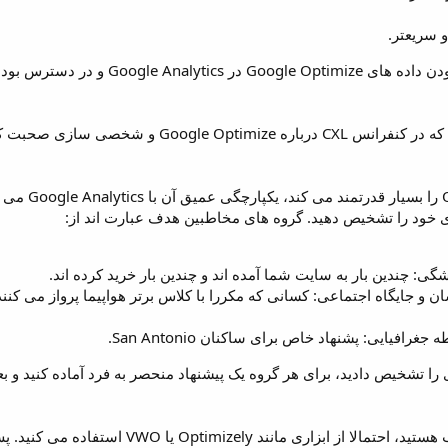
 سریعتر.
Krista Seiden، کارمند گوگل که در کنفرانس CXL 
دی خود را تشخیص دهید. گروه های مخاطبین هدف عبارت اند از:
گی: چندین بار به سایت شما آمده اند و چندین بار خرید کرده اند.
و جایگاه اجتماعی: کسانی که مکررا با کلاس برتر هواپیما پرواز می کنن
افیایی: پشنهاد خاص برای ساکنان San Antonio.
O یا VWO استفاده می کنید. پس چرا ابزار Google Optimize را امتحان نمی کنید؟