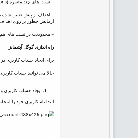
– تست های چند متغیره (variations) محدود (16 متغیر)
آزمایش چطور بر روی اهداف دیگر Google Analytics تاثیر 
– محدودیت در تست های هم زمان (3 تست به طور
راه اندازی گوگل آپتیمایز
برای ایجاد حساب کاربری در Google Optimize، ابتدا باید وارد وب سایت گوگل آپتیمایز شوید و بر روی دکمه Sign up for free کلیک کنید.
حالا می توانید حساب کاربری 
ایجاد حساب کاربری و کانتینر (
ابتدا نام کاربری خود را انتخا