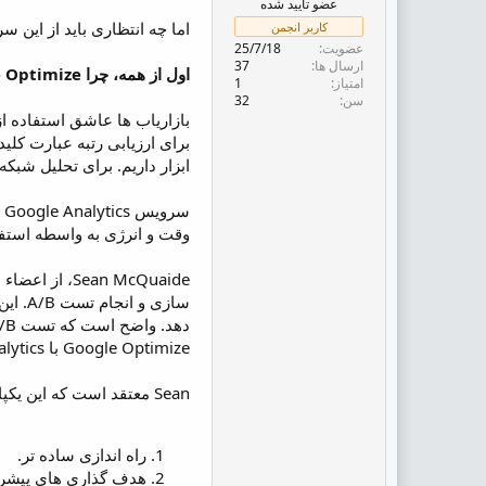
عضو تایید شده
ض
و
اما چه انتظاری باید از این 
کاربر انجمن
ع
عضویت
25/7/18
ارسال ها
37
اول از همه، چرا Google Optimize نسبت به دیگر ابزارها بهتر است؟
امتیاز
1
سن
32
بازاریاب ها عاشق استفاده از 
برای ارزیابی رتبه عبارت کلی
ابزار داریم. برای تحلیل شبکه
س
وقت و انرژی به واسطه استفا
Google Optimize با Google Analytics است و اینکه ما چطور می توانیم از تجربه های خود در شاخص کلیدی عملکرد یا KPI بهره ببریم.
Sean معتقد است که این یکپارچگی Google Analytics و Google Optimize منجر به نتایج زیر می شود:
راه اندازی ساده تر.
هدف گذاری های پیشرفت