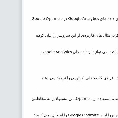
باید پذیرفت که در دسترس بودن داده های Google Optimize در Google Analytics و در دسترس بودن داده های Google Analytics در Google Optimize،
درباره Google Optimize و شخصی سازی صحبت کرد، مثال های کاربردی از این سرویس را بیان کرده
“یکی از مواردی که Optimize را بسیار قدرتمند می کند، یکپارچگی عمیق آن با Google Analytics می باشد. می توانید از داده های Google Analytics
د، افرادی که صندلی اکونومی را ترجیح می دهند
زمانی که این مخاطبین کلیدی را تشخیص دادید، برای هر گروه یک پیشنهاد منحصر به فرد آماده کنید و بعد با استفاده از Optimize، این پیشنهاد را به مخاطبین