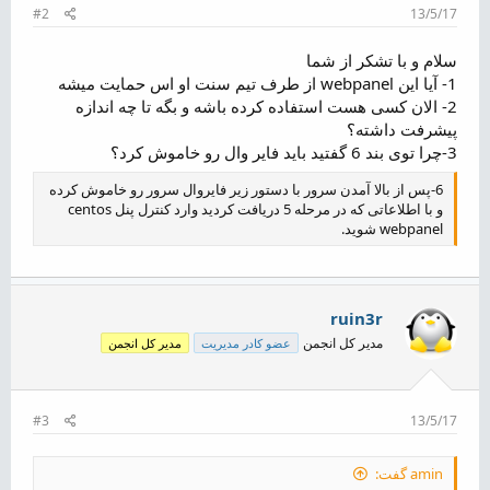
#2
13/5/17
سلام و با تشکر از شما
1- آیا این webpanel از طرف تیم سنت او اس حمایت میشه
2- الان کسی هست استفاده کرده باشه و بگه تا چه اندازه
پیشرفت داشته؟
3-چرا توی بند 6 گفتید باید فایر وال رو خاموش کرد؟
6-پس از بالا آمدن سرور با دستور زیر فایروال سرور رو خاموش کرده
و با اطلاعاتی که در مرحله 5 دریافت کردید وارد کنترل پنل centos
webpanel شوید.
ruin3r
مدیر کل انجمن
عضو کادر مدیریت
مدیر کل انجمن
#3
13/5/17
amin گفت: