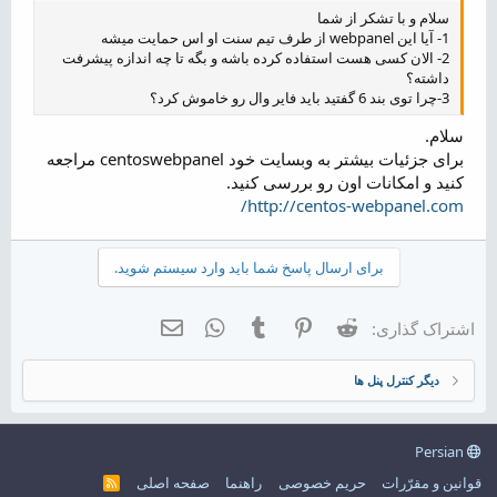
سلام و با تشکر از شما
1- آیا این webpanel از طرف تیم سنت او اس حمایت میشه
2- الان کسی هست استفاده کرده باشه و بگه تا چه اندازه پیشرفت
داشته؟
3-چرا توی بند 6 گفتید باید فایر وال رو خاموش کرد؟
سلام.
برای جزئیات بیشتر به وبسایت خود centoswebpanel مراجعه
کنید و امکانات اون رو بررسی کنید.
http://centos-webpanel.com/
برای ارسال پاسخ شما باید وارد سیستم شوید.
Reddit
Pinterest
Tumblr
WhatsApp
ایمیل
اشتراک گذاری:
دیگر کنترل پنل ها
Persian
قوانین و مقرّرات
حریم خصوصی
راهنما
صفحه اصلی
R