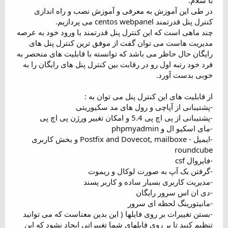
ض
در طی این آموزش به معرفی و آموزش نصب و راه اندازی
و
کنترل پنل قدرتمند centos webpanel می پردازیم.
ع
چند ماهی است که این کنترل پنل قدرتمند با ورود خود به عرصه
مدیریت هاست می توان گفت از موفق ترین کنترل پنل های
رایگان حال حاظر می باشد که توانسته با قابلیت های منحصر به
فرد خود رتبه اول رو در رقابت بین کنترل پنل های رایگان را به
خوبی بدست آورد.
از قابلیت های این کنترل پنل می توان به :
-پشتیبانی از آپاچی و رول های مد سکیوریتی
-پشتیبانی از پی اچ پی 5.4 و امکان تغییر ورژن پی اچ پی
-مای اسکیو ال و phpmyadmin
-ایمیل - Postfix and Dovecot, mailboxe و بخش کاربری
roundcube
-فایروال csf
-گرفتن بک آپ به صورت لوکال و ریموت
-مدیریت کاربری بسیار ساده و کاربر پسند
-دی ان اس سرور رایگان
-مانیتورینگ لحظه ای سرور
-بستن تغییرات بر روی فایلها ( این بدین معناست که می توانید
تنظیم کنید تا بر روی فایلهای شما تغییراتی ایجاد نشود که این