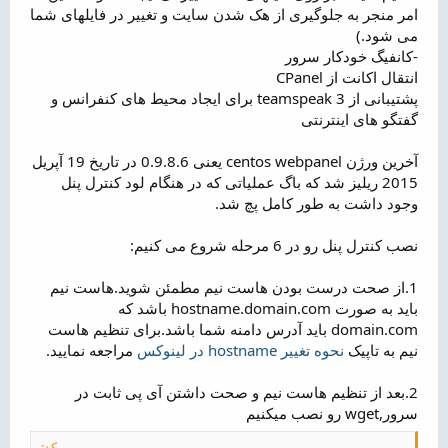
امر منجر به جلوگیری از هک شدن سایت و تغییر در فایلهای شما
می شود.)
-کانفیگ خودکار سرور
انتقال اکانت از CPanel
پشتیبانی از teamspeak 3 برای ایجاد محیط های کنفرانس و
گفتگو های اینترنتی
آخرین ورژن centos webpanel یعنی 0.9.8.6 در تاریخ 19 آپریل
2015 ریلیز شد که باگ عملیاتی که در هنگام لود کنترل پنل
وجود داشت به طور کامل پچ شد.
نصب کنترل پنل رو در 6 مرحله شروع می کنیم:
1.از صحت درست بودن هاست نیم مطمئن شوید.هاست نیم
باید به صورت hostname.domain.com باشد که
domain.com باید آدرس دامنه شما باشد.برای تنظیم هاست
نیم به تاپیک
نحوه تغییر hostname در لینوکس
مراجعه نمایید.
2.بعد از تنظیم هاست نیم و صحت داشتن آی پی ثابت در
سرور,wget رو نصب میکنیم
کد: