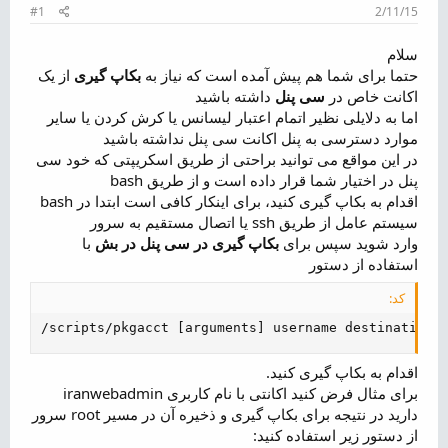
م
#1
2/11/15
و
ض
سلام
و
حتما برای شما هم پیش آمده است که نیاز به
بکاپ گیری
از یک
ع
اکانت خاص در
سی پنل
داشته باشید
اما به دلایلی نظیر اتمام اعتبار لیسانس یا کرش کردن یا سایر
موارد دسترسی به پنل اکانت سی پنل نداشته باشید
در این مواقع می توانید براحتی از طریق اسکریپتی که خود سی
پنل در اختیار شما قرار داده است و از طریق bash
اقدام به بکاپ گیری کنید، برای اینکار کافی است ابتدا در bash
سیستم عامل از طریق ssh یا اتصال مستقیم به سرور
وارد شوید سپس برای
بکاپ گیری در سی پنل در بش
با
استفاده از دستور
کد:
/scripts/pkgacct [arguments] username destination
اقدام به بکاپ گیری کنید.
برای مثال فرض کنید اکانتی با نام کاربری iranwebadmin
دارید در نتیجه برای بکاپ گیری و ذخیره آن در مسیر root سرور
از دستور زیر استفاده کنید: