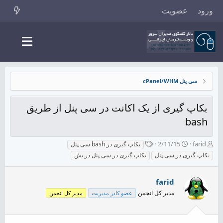
ورود
عضویت
سی پنل cPanel/WHM
بکاپ گیری از یک اکانت در سی پنل از طریق
bash
ش
ت
ب
2/11/15
farid
بکاپ گیری در bash سی پنل
ر
ا
ر
بکاپ گیری در سی پنل
بکاپ گیری در سی پنل در بش
و
ر
چ
ع
ی
س
ک
خ
پ
farid
ن
ش
ه
مدیر کل انجمن
عضو کادر مدیریت
مدیر کل انجمن
ن
ر
ا
د
و
ه
ع