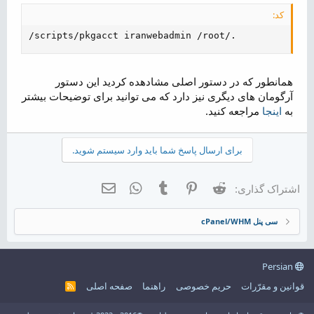
کد:
/scripts/pkgacct iranwebadmin /root/.
همانطور که در دستور اصلی مشادهده کردید این دستور
آرگومان های دیگری نیز دارد که می توانید برای توضیحات بیشتر
به
اینجا
مراجعه کنید.
برای ارسال پاسخ شما باید وارد سیستم شوید.
Reddit
Pinterest
Tumblr
WhatsApp
ایمیل
اشتراک گذاری:
سی پنل cPanel/WHM
Persian
قوانین و مقرّرات
حریم خصوصی
راهنما
صفحه اصلی
R
S
S