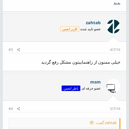
بدید
zahtab
عضو تایید شده
کاربر انجمن
#3
4/7/16
خیلی ممنون از زاهنماییتون مشکل رفع گردید
msm
عضو حرفه ای
ناظر انجمن
#4
5/7/16
zahtab گفت: