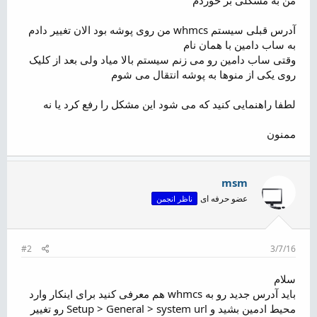
ض
و
آدرس قبلی سیستم whmcs من روی پوشه بود الان تغییر دادم
ع
به ساب دامین با همان نام
وقتی ساب دامین رو می زنم سیستم بالا میاد ولی بعد از کلیک
روی یکی از منوها به پوشه انتقال می شوم
لطفا راهنمایی کنید که می شود این مشکل را رفع کرد یا نه
ممنون
msm
عضو حرفه ای
ناظر انجمن
#2
3/7/16
سلام
باید آدرس جدید رو به whmcs هم معرفی کنید برای اینکار وارد
محیط ادمین بشید و Setup > General > system url رو تغییر