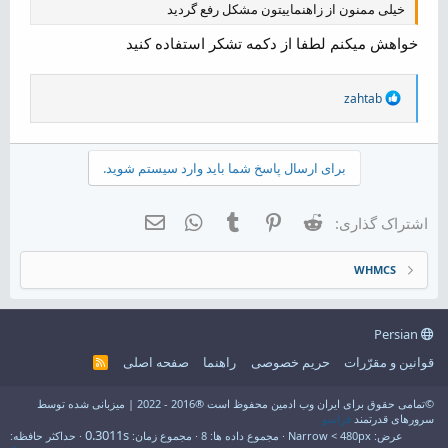
خیلی ممنون از زاهنماییتون مشکل رفع گردید
خواهش میکنم لطفا از دکمه تشکر استفاده کنید
R
zahtab
e
a
c
t
برای ارسال پاسخ شما باید وارد سیستم شوید.
i
o
n
Reddit
Pinterest
Tumblr
WhatsApp
ایمیل
اشتراک گذاری:
s
:
WHMCS
Persian
قوانین و مقرّرات
حریم خصوصی
راهنما
صفحه اصلی
R
S
S
©تمامی حقوق برای ایران وب ادمین محفوظ است ®2016 - 2022 | میزبانی شده توسط
سرورهای قدرتمند
فراسو
0.3011s
عرض
مجموع داده ها
8
مجموع زمان
حداکثر حافظه