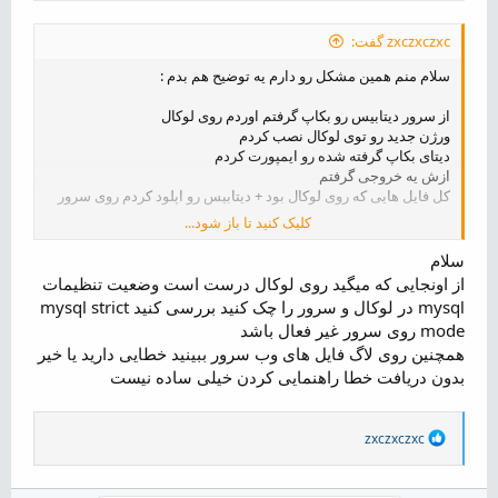
zxczxczxc گفت:
سلام منم همین مشکل رو دارم یه توضیح هم بدم :
از سرور دیتابیس رو بکاپ گرفتم اوردم روی لوکال
ورژن جدید رو توی لوکال نصب کردم
دیتای بکاپ گرفته شده رو ایمپورت کردم
ازش یه خروجی گرفتم
کل فایل هایی که روی لوکال بود + دیتابیس رو اپلود کردم روی سرور
کلیک کنید تا باز شود...
حالا بازم ارور میده :| جالب اینجاست روی لوکال کامل درسته! روی
سرور که میبرم مشکل پیدا می کنه!
سلام
کمک کنید لطفا :'(
:-(
(
از اونجایی که میگید روی لوکال درست است وضعیت تنظیمات
mysql در لوکال و سرور را چک کنید بررسی کنید mysql strict
mode روی سرور غیر فعال باشد
همچنین روی لاگ فایل های وب سرور ببینید خطایی دارید یا خیر
بدون دریافت خطا راهنمایی کردن خیلی ساده نیست
R
zxczxczxc
e
a
c