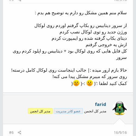
سلام منم همین مشکل رو دارم یه توضیح هم بدم :
از سرور دیتابیس رو بکاپ گرفتم اوردم روی لوکال
ورژن جدید رو توی لوکال نصب کردم
دیتای بکاپ گرفته شده رو ایمپورت کردم
ازش یه خروجی گرفتم
کل فایل هایی که روی لوکال بود + دیتابیس رو اپلود کردم روی
سرور
حالا بازم ارور میده :| جالب اینجاست روی لوکال کامل درسته!
روی سرور که میبرم مشکل پیدا می کنه!
کمک کنید لطفا :'(
:-(
(
farid
مدیر کل انجمن
عضو کادر مدیریت
مدیر کل انجمن
#6
16/9/16