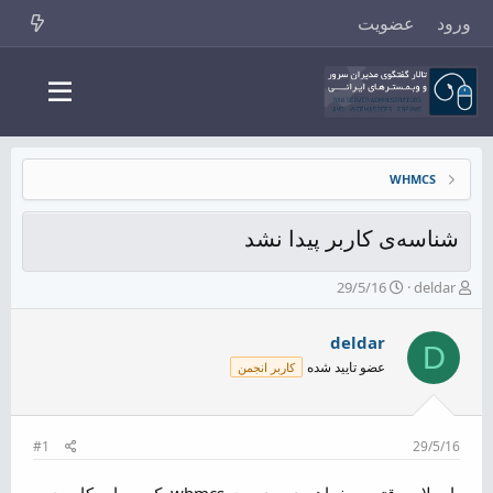
ورود
عضویت
WHMCS
شناسه‌ی کاربر پیدا نشد
ش
ت
29/5/16
deldar
ر
ا
و
ر
deldar
ع
ی
D
ک
خ
عضو تایید شده
کاربر انجمن
ن
ش
ن
ر
د
و
ه
ع
#1
29/5/16
م
و
با سلام. وقتی میخواهم در مدیریت whmcs یک حساب کاربری