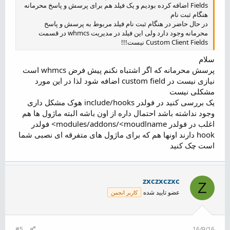
Fields اضافه کرده بودیم و یک فیلد هم برای پرسش و پاسخ محرمانه
هنگام ثبت نام
در حال حاضر در هنگام ثبت نام فیلد مربوط به پرسش و پاسخ
محرمانه وجود دارد ولی این فیلد در مدیریت whmcs‌ در قسمت
Custom Client Fields نیست!!!
سلام
پرسش محرمانه که اگر اشتباه نکنم پیش فرض whmcs است
نیازی نیست در custom field اضافه شود لذا در این مورد
مشکلی نیست
یک بررسی کنید در فولدر include/hooks هوک مشکل داری
وجود نداشته باشد احتمال داره از اون باشه البته ماژول ها هم
اغلب در فولدر modules/addons/<moudlname> فولدر
hook دارند اونها هم که برای ماژول های متفرقه ای نصبی شما
است چک کنید
zxczxczxc
Z
عضو تایید شده
کاربر انجمن
#5
16/9/16