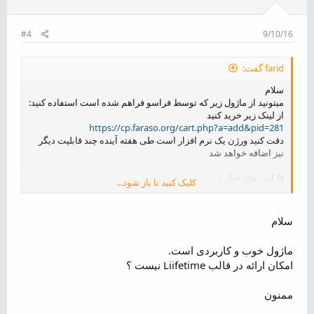
#4
9/10/16
farid گفت:
سلام
میتونید از ماژول زیر که توسط فراسو فراهم شده است استفاده کنید:
از لینک زیر خرید کنید
https://cp.faraso.org/cart.php?a=add&pid=281
دقت کنید ورژن یک نرم افزار است طی هفته آینده چند قابلیت دیگر
نیز اضافه خواهد شد
قابلیت های فعلی:
کلیک کنید تا باز شود...
1) امکان فعال سازی کپچا برای ورود کاربران
2) تشخیص حمله بروت فورس و بلاک در whmcs
3) تشخیص حمله بروت فورس و بلاک در csf
سلام
4) تشخیص حمله بروت فورس و بلاک در CloudFlare
ماژول خوب و کاربردی است.
امکان ارائه در قالب Liifetime نیست ؟
ممنون