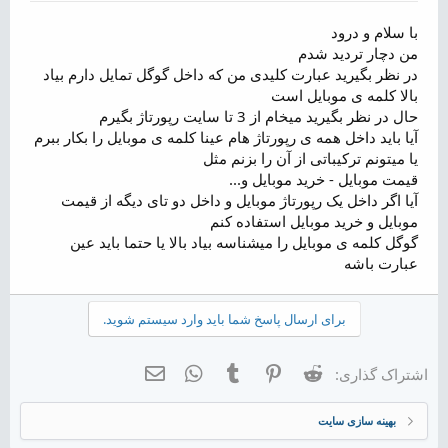
م
و
با سلام و درود
ض
من دچار تردید شدم
و
در نظر بگیرید عبارت کلیدی من که داخل گوگل تمایل دارم بیاد
ع
بالا کلمه ی موبایل است
حال در نظر بگیرید میخام از 3 تا سایت رپورتاژ بگیرم
آیا باید داخل همه ی رپورتاژ هام عینا کلمه ی موبایل را بکار ببرم
یا میتونم ترکیباتی از آن را بزنم مثل
قیمت موبایل - خرید موبایل و...
آیا اگر داخل یک رپورتاژ موبایل و داخل دو تای دیگه از قیمت
موبایل و خرید موبایل استفاده کنم
گوگل کلمه ی موبایل را میشناسه بیاد بالا یا حتما باید عین
عبارت باشه
برای ارسال پاسخ شما باید وارد سیستم شوید.
Reddit
Pinterest
Tumblr
WhatsApp
ایمیل
اشتراک گذاری:
بهینه سازی سایت