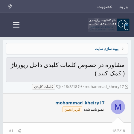
ورود
عضویت
بهینه سازی سایت
مشاوره در خصوص کلمات کلیدی داخل رپورتاژ
( کمک کنید )
ش
ت
ب
18/8/18
mohammad_kheiry17
کلمات کلیدی
ر
ا
ر
و
ر
چ
ع
ی
mohammad_kheiry17
س
M
ک
خ
پ
عضو تایید شده
کاربر انجمن
ن
ش
ه
ن
ر
ا
د
و
ه
ع
#1
18/8/18