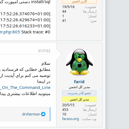
install/sql دستی امپورت کنم آپدیت انجام میشه؟!
کاربر انجمن
ض
عضویت
19/5/16
و
ارسال ها
44
ع
[2021-06-22T17:52:26.374076+01:00][WHMCS Installer] DEBUG: Installer bootstrapped []
امتیاز
1
[2021-06-22T17:52:26.429674+01:00][WHMCS Installer] INFO: Applying incremental updates to existing installation []
سن
41
[2021-06-22T17:52:26.616233+01:00][WHMCS Installer] ERROR: ReflectionException: Class remoteAuth does
er.php:805
Stack trace: #0
31/7/22
سلام
مطابق خطایی که فرستادید ی
توصیه می کنم برای آپدیت از روش آپدیت از طری
در اینجا
farid
مدیر کل انجمن
all_On_The_Command_Line
میتونید اطلاعات بیشتری پیدا 
عضو کادر مدیریت
مدیر کل انجمن
عضویت
20/5/15
ارسال ها
453
R
امتیاز
10
drsherman
e
وب سایت
faraso.org
a
c