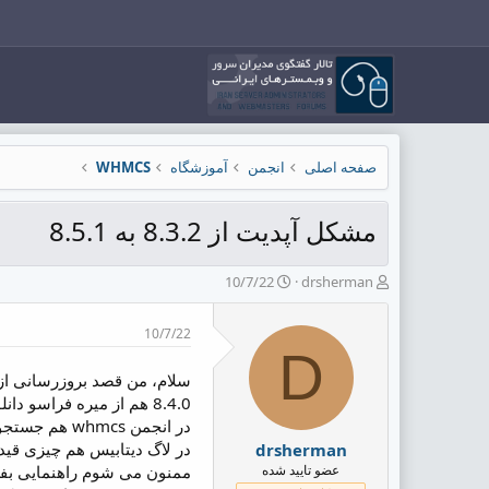
صفحه اصلی
انجمن
آموزشگاه
WHMCS
مشکل آپدیت از 8.3.2 به 8.5.1
ش
ت
10/7/22
drsherman
ر
ا
و
ر
10/7/22
ع
ی
D
ک
خ
ن
ش
ن
ر
8.4.0 هم از میره فراسو دانلود و امتحان کردم مجدد همین خطا رو داد...
د
و
در انجمن whmcs هم جستجو کردم نوشته بودن فایل ها رو مجج اکسترکت کنید من 2 بار مجج دانلود و اکسترکت کردم و سالم بود بسته ها ولی تفاوتی نکرد.
ه
ع
در لاگ دیتابیس هم چیزی قید 
drsherman
م
عضو تایید شده
و