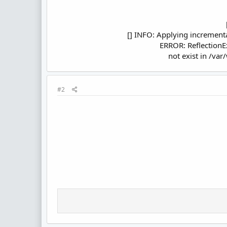
not exist in /va
#2