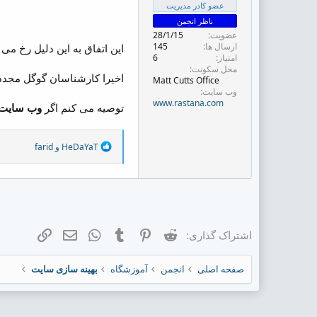
ض
عضو کادر مدیریت
و
ناظر انجمن
ع
عضویت
28/1/15
ارسال ها
145
این اتفاق به این دلیل رخ م
امتیاز
6
محل سکونت
اخیرا کارشناسان گوگل مجددا 
Matt Cutts Office
وب سایت
www.rastana.com
توصیه می کنم اگر
وب سایت
R
HeDaYaT
و
farid
e
a
c
t
i
o
n
Reddit
Pinterest
Tumblr
ایمیل
WhatsApp
لینک
اشتراک گذاری:
s
:
صفحه اصلی
انجمن
آموزشگاه
بهینه سازی سایت