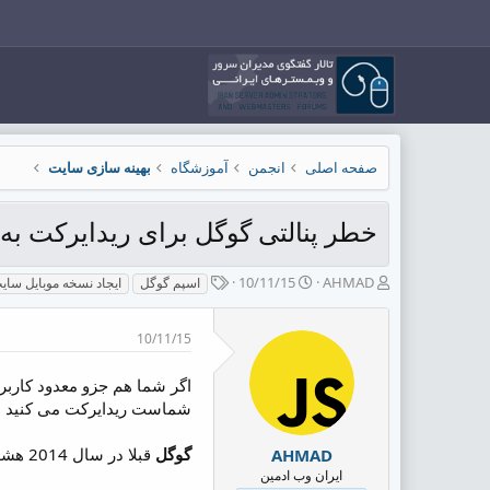
صفحه اصلی
انجمن
آموزشگاه
بهینه سازی سایت
خطر پنالتی گوگل برای ریدایرکت به
ش
ت
ب
10/11/15
AHMAD
اسپم گوگل
ایجاد نسخه موبایل سای
ر
ا
ر
و
ر
چ
10/11/15
ع
ی
س
ک
خ
پ
ن
ش
ه
اگر شما هم جزو معدود کارب
ن
ر
ا
شماست ریدایرکت می کنید همی
د
و
ه
ع
گوگل
قبلا در سال 2014 هشدار داده بود که سایت هایی که از این روش استفاده می کنند به عنوان
AHMAD
م
ایران وب ادمین
و